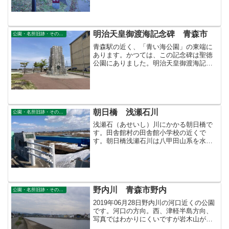
たように見えるので「甕杉」の名がある
が、宝暦年間(1751～1763)に作成された
「関島両村図式」...
明治天皇御渡海記念碑 青森市
公園・名所旧跡・その他景勝地
青森駅の近く、「青い海公園」の東端に
あります。かつては、この記念碑は聖徳
公園にありました。明治天皇御渡海記念
碑です。明治天皇御渡海記念碑ライオン
の口から水が流れる構造ですが、稼働し
ていませんでした。明治天皇御渡海記念
碑噴水明治天皇がお乗りに...
朝日橋 浅瀬石川
公園・名所旧跡・その他景勝地
浅瀬石（あせいし）川にかかる朝日橋で
す。田舎館村の田舎館小学校の近くで
す。朝日橋浅瀬石川は八甲田山系を水源
とする一級河川です。藤崎町で平川（ひ
らかわ）に合流します。朝日橋上流に浅
瀬石川ダムがあります。→虹の湖公園朝
日橋から上流少し下流に鉄道...
野内川 青森市野内
公園・名所旧跡・その他景勝地
2019年06月28日野内川の河口近くの公園
です。河口の方向。西、津軽半島方向、
写真ではわかりにくいですが岩木山がみ
えます。北の方、下北半島がみえます。