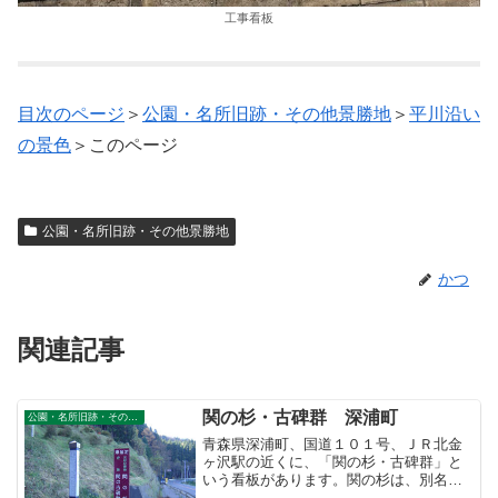
工事看板
目次のページ
＞
公園・名所旧跡・その他景勝地
＞
平川沿い
の景色
＞このページ
公園・名所旧跡・その他景勝地
かつ
関連記事
関の杉・古碑群 深浦町
公園・名所旧跡・その他景勝地
青森県深浦町、国道１０１号、ＪＲ北金
ヶ沢駅の近くに、「関の杉・古碑群」と
いう看板があります。関の杉は、別名
「亀杉」といいます。「形が水甕を伏せ