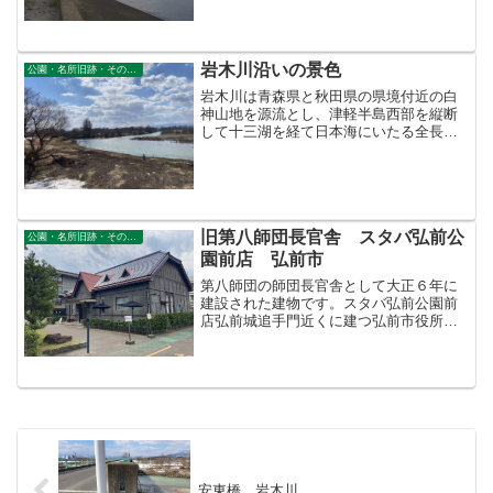
野内川河川緑地というところです。2012
年01月03日正月３日、青森方面にドライ
ブしてき...
岩木川沿いの景色
公園・名所旧跡・その他景勝地
岩木川は青森県と秋田県の県境付近の白
神山地を源流とし、津軽半島西部を縦断
して十三湖を経て日本海にいたる全長１
０２kmの一級河川です。流域市町村は、
西目屋村、弘前市、藤崎町、板柳町、鶴
田町、つがる市、五所川原市、中泊町、
五所川原市（旧市浦村）...
旧第八師団長官舎 スタバ弘前公
公園・名所旧跡・その他景勝地
園前店 弘前市
第八師団の師団長官舎として大正６年に
建設された建物です。スタバ弘前公園前
店弘前城追手門近くに建つ弘前市役所の
敷地内にあります。建設当時は同じ敷地
内の赤いレンガの新館庁舎のあたりにあ
りました。終戦によりアメリカ軍に接収
され、昭和２５年まで進駐...
安東橋 岩木川