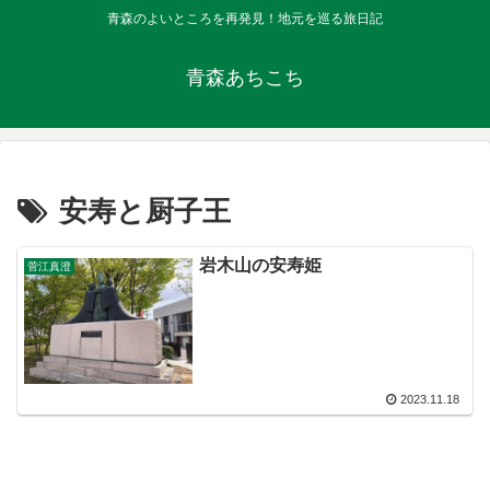
青森のよいところを再発見！地元を巡る旅日記
青森あちこち
安寿と厨子王
岩木山の安寿姫
菅江真澄
2023.11.18