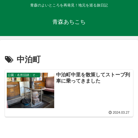
青森のよいところを再発見！地元を巡る旅日記
青森あちこち
中泊町
中泊町中里を散策してストーブ列
公園・名所旧跡・その他景勝地
車に乗ってきました
2024.03.27