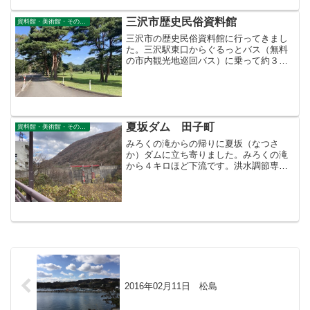
三沢市歴史民俗資料館
資料館・美術館・その他公共施設
三沢市の歴史民俗資料館に行ってきまし
た。三沢駅東口からぐるっとバス（無料
の市内観光地巡回バス）に乗って約３０
分、寺山修司記念館前で降ります。歴史
民俗資料館は寺山修司記念館の左り隣に
あります。三沢市歴史民俗資料館展示室
の一部です。展示室昔の農...
夏坂ダム 田子町
資料館・美術館・その他公共施設
みろくの滝からの帰りに夏坂（なつさ
か）ダムに立ち寄りました。みろくの滝
から４キロほど下流です。洪水調節専用
のダムなので普段は水を貯めていませ
ん。穴あきダム、流水型ダムとも言うそ
うです。川は熊原川（馬淵川水系）で
す。目次のページ＞資料館・美術...
2016年02月11日 松島