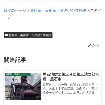
目次のページ
＞
資料館・美術館・その他公共施設
＞このペ
ージ
資料館・美術館・その他公共施設
かつ
関連記事
黒石消防団第三分団第三消防部屯
資料館・美術館・その他公共施設
所 黒石市
黒石市、こみせ通りの近くの消防屯所で
す。大正１３年の建築。正面です。前の
道路から写しましたが全体が入りません
でした。消防屯所上の望楼部分です。望
楼裏側にある、横町かぐじ広場から。か
ぐじ広場から目次のページ＞資料館・美