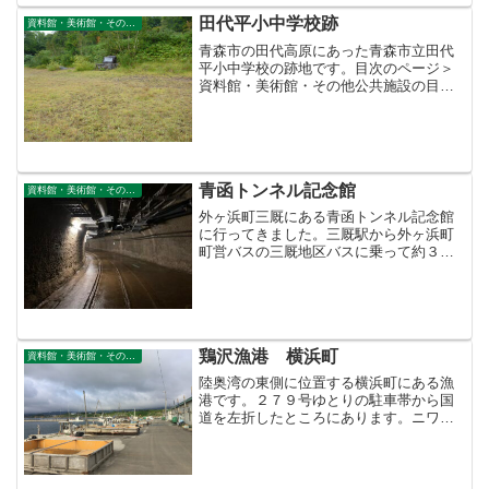
術館・その他公共施設＞こ...
田代平小中学校跡
資料館・美術館・その他公共施設
青森市の田代高原にあった青森市立田代
平小中学校の跡地です。目次のページ＞
資料館・美術館・その他公共施設の目次
＞このページ
青函トンネル記念館
資料館・美術館・その他公共施設
外ヶ浜町三厩にある青函トンネル記念館
に行ってきました。三厩駅から外ヶ浜町
町営バスの三厩地区バスに乗って約３０
分、青函トンネル記念館前下車です。記
念館の一部が「道の駅みんまや」になっ
ています。青函トンネル記念館展示ホー
ル入口１階１階２階展示品...
鶏沢漁港 横浜町
資料館・美術館・その他公共施設
陸奥湾の東側に位置する横浜町にある漁
港です。２７９号ゆとりの駐車帯から国
道を左折したところにあります。ニワト
リザワというのは珍しい地名ですが、昭
和３５年に「横浜町教職員社会科グルー
プ」が発行した「横浜町郷土史」に、地
名の由来について次のよう...