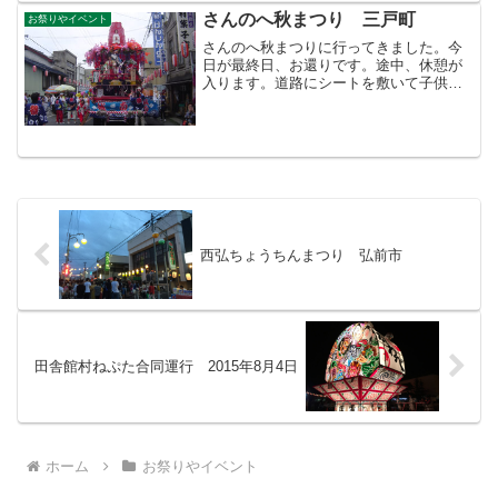
さんのへ秋まつり 三戸町
お祭りやイベント
さんのへ秋まつりに行ってきました。今
日が最終日、お還りです。途中、休憩が
入ります。道路にシートを敷いて子供た
ちを休ませていました。さらに山車が続
きます。見応えがあるお祭りでした。帰
りにきんか堂のきんか餅を買いました。
目次のページ＞祭りやイベ...
西弘ちょうちんまつり 弘前市
田舎館村ねぷた合同運行 2015年8月4日
ホーム
お祭りやイベント