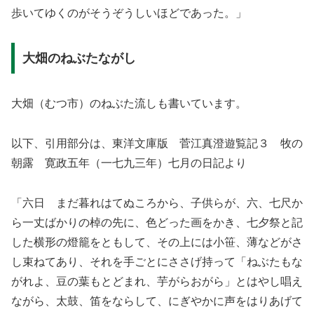
歩いてゆくのがそうぞうしいほどであった。」
大畑のねぶたながし
大畑（むつ市）のねぶた流しも書いています。
以下、引用部分は、東洋文庫版 菅江真澄遊覧記３ 牧の
朝露 寛政五年（一七九三年）七月の日記より
「六日 まだ暮れはてぬころから、子供らが、六、七尺か
ら一丈ばかりの棹の先に、色どった画をかき、七夕祭と記
した横形の燈籠をともして、その上には小笹、薄などがさ
し束ねてあり、それを手ごとにささげ持って「ねぶたもな
がれよ、豆の葉もとどまれ、芋がらおがら」とはやし唱え
ながら、太鼓、笛をならして、にぎやかに声をはりあげて