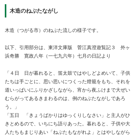
木造のねぶたながし
木造（つがる市）のねぶた流しの様子です。
以下、引用部分は、東洋文庫版 菅江真澄遊覧記３ 外ヶ
浜奇勝 寛政八年（一七九六年）七月の日記より
「４日 日が暮れると、笛太鼓ではやしどよめいて、子供
たちは手ごとに、思い思いにつくった燈籠をもち、それを
道いっぱいにふりかざしながら、宵から夜ふけまで大ぜい
むらがってあるきまわるのは、例のねぶたながしであろ
う。」
「五日 「きょうばかりはゆっくりしなさい」と主人がひ
きとめるので、いちにち語りあった。暮れると、子供や大
人たちもまじりあい「ねぶたもながれよ」とはやしながら