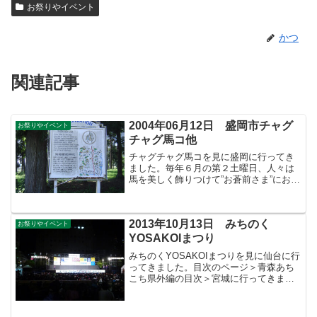
お祭りやイベント
かつ
関連記事
2004年06月12日 盛岡市チャグ
お祭りやイベント
チャグ馬コ他
チャグチャグ馬コを見に盛岡に行ってき
ました。毎年６月の第２土曜日、人々は
馬を美しく飾りつけて”お蒼前さま”にお参
りをします。それから盛岡市の八幡宮に
向けて約１５ｋｍの道のりを行進しま
す。馬たちの装束に縫い付けた沢山の鈴
2013年10月13日 みちのく
が、ひづめと調和してチ...
お祭りやイベント
YOSAKOIまつり
みちのくYOSAKOIまつりを見に仙台に行
ってきました。目次のページ＞青森あち
こち県外編の目次＞宮城に行ってきまし
た＞このページ