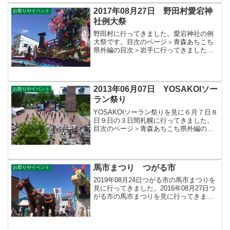
2017年08月27日 野田村愛宕神
お祭りやイベント
社例大祭
野田村に行ってきました。愛宕神社の例
大祭です。目次のページ＞青森あちこち
県外編の目次＞岩手に行ってきました＞
このページ
2013年06月07日 YOSAKOIソー
お祭りやイベント
ラン祭り
YOSAKOIソーラン祭りを見に６月７日８
日９日の３日間札幌に行ってきました。
目次のページ＞青森あちこち県外編の目
次＞北海道に行ってきました＞このペー
ジ
馬市まつり つがる市
お祭りやイベント
2019年08月24日つがる市の馬市まつりを
見に行ってきました。2016年08月27日つ
がる市の馬市まつりを見に行ってきまし
た。2015年08月29日馬市まつりに行って
きました。2014年08月30日つがる市に馬
市まつりを見に行ってきました...