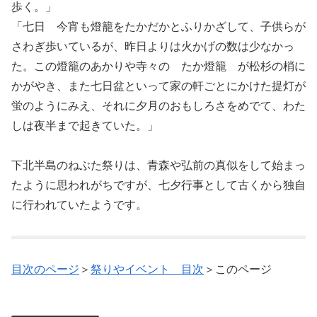
歩く。」
「七日 今宵も燈籠をたかだかとふりかざして、子供らが
さわぎ歩いているが、昨日よりは火かげの数は少なかっ
た。この燈籠のあかりや寺々の たか燈籠 が松杉の梢に
かがやき、また七日盆といって家の軒ごとにかけた提灯が
蛍のようにみえ、それに夕月のおもしろさをめでて、わた
しは夜半まで起きていた。」
下北半島のねぶた祭りは、青森や弘前の真似をして始まっ
たように思われがちですが、七夕行事として古くから独自
に行われていたようです。
目次のページ
＞
祭りやイベント 目次
＞このページ