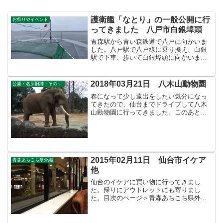
護衛艦「なとり」の一般公開に行
お祭りやイベント
ってきました 八戸市白銀埠頭
青森駅から青い森鉄道で八戸に向かいま
した。八戸駅で八戸線に乗り換え、白銀
駅で下車、歩いて白銀埠頭に向かいまし
た。手前が多用途支援艦「すおう」、奥
のほうが護衛艦「なとり」です。多用途
支援艦すおうです。護衛艦なとりです。
2018年03月21日 八木山動物園
公園・名所旧跡・その他景勝地
なとりは2026年5月2...
春になって少し遠出をしたい気分になっ
てきたので、仙台までドライブして八木
山動物園に行ってきました。このあと、
仙台泉プレミアム・アウトレットに立ち
寄りました。目次のページ＞青森あちこ
ち県外編の目次＞宮城に行ってきました
＞このページ
2015年02月11日 仙台市イケア
青森あちこち県外編
他
仙台のイケアに買い物に行ってきまし
た。帰りにアウトレットにも寄りまし
た。目次のページ＞青森あちこち県外編
の目次＞宮城に行ってきました＞このペ
ージ