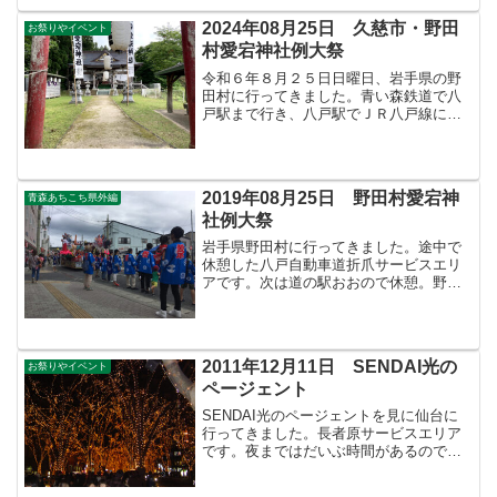
2024年08月25日 久慈市・野田
お祭りやイベント
村愛宕神社例大祭
令和６年８月２５日日曜日、岩手県の野
田村に行ってきました。青い森鉄道で八
戸駅まで行き、八戸駅でＪＲ八戸線に乗
り換えて久慈駅に行き、三陸鉄道リアス
線で陸中野田駅まで行きました。久慈駅
まではあおもりホリデーパスを利用しま
した。青森駅発 ６時５３...
2019年08月25日 野田村愛宕神
青森あちこち県外編
社例大祭
岩手県野田村に行ってきました。途中で
休憩した八戸自動車道折爪サービスエリ
アです。次は道の駅おおので休憩。野田
村の愛宕神社例大祭です。目次のページ
＞青森あちこち県外編の目次＞岩手に行
ってきました＞このページ
2011年12月11日 SENDAI光の
お祭りやイベント
ページェント
SENDAI光のページェントを見に仙台に
行ってきました。長者原サービスエリア
です。夜まではだいぶ時間があるのでア
ウトレットパーク仙台港に行きました。
光のページェント。定禅寺通です。すば