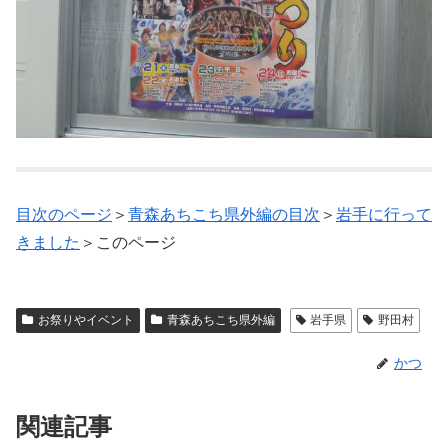
目次のページ
＞
青森あちこち県外編の目次
＞
岩手に行って
きました
＞このページ
お祭りやイベント
青森あちこち県外編
岩手県
野田村
かつ
関連記事