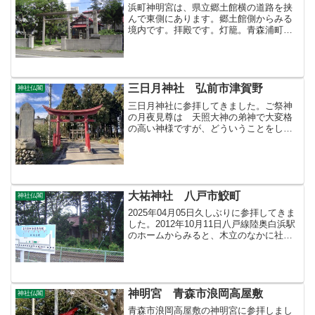
浜町神明宮は、県立郷土館横の道路を挟
んで東側にあります。郷土館側からみる
境内です。拝殿です。灯籠。青森浦町元
伊勢から柳町に遷宮、さらに数度の遷宮
を経て現在地に。元伊勢というところは
現在の浦町神明宮の場所。（青森県神社
庁ホームページによる）目...
三日月神社 弘前市津賀野
神社仏閣
三日月神社に参拝してきました。ご祭神
の月夜見尊は 天照大神の弟神で大変格
の高い神様ですが、どういうことをした
かなど詳しいことは伝えられていない神
様のようです。場所は、弘前から国道７
号を北に向い、藤崎に入る手前を平川沿
いに左折したところです。...
大祐神社 八戸市鮫町
神社仏閣
2025年04月05日久しぶりに参拝してきま
した。2012年10月11日八戸線陸奥白浜駅
のホームからみると、木立のなかに社殿
がみえます。大祐神社（だいすけじんじ
ゃ）です。拝殿です。拝殿の社額。本
殿。境内から鳥居。この向こうは海で
す。大祐神社...
神明宮 青森市浪岡高屋敷
神社仏閣
青森市浪岡高屋敷の神明宮に参拝しまし