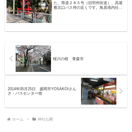
た。県道２８５号（旧羽州街道）、高屋
敷北口バス停の近くです。鳥居境内社殿
元は大日堂、明治に入ってから神明宮に
なったようです。目次のページ＞神社仏
閣の目次＞このページ
桜川の桜 青森市
2014年05月25日 盛岡市YOSAKOIさん
さ・バスセンター他
ホーム
神社仏閣