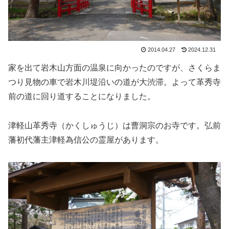
2014.04.27
2024.12.31
家を出て岩木山方面の温泉に向かったのですが、さくらま
つり見物の車で岩木川堤沿いの道が大渋滞。よって革秀寺
前の道に回り道することになりました。
津軽山革秀寺（かくしゅうじ）は曹洞宗のお寺です。弘前
藩初代藩主津軽為信公の霊屋があります。