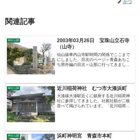
かつ
関連記事
2003年03月26日 宝珠山立石寺
神社仏閣
（山寺）
仙山線車内山寺駅時間の関係でここまで
にしました。目次のページ＞青森あちこ
ち県外編の目次＞山形に行ってきました
＞このページ
近川稲荷神社 むつ市大湊浜町
神社仏閣
大湊線大湊駅近くに鎮座する近川稲荷神
社に参拝してきました。社殿社額が二枚
並べて掲げられています。「近川稲荷大
明神」と「金毘羅大権現」です。近川稲
荷神社であり金刀比羅神社でもありま
す。社額拝殿この石灯籠には天保の年号
が刻んであります。石灯籠境...
浜町神明宮 青森市本町
神社仏閣