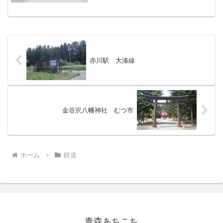
道 目次＞八戸線 目次＞このページ
赤川駅 大湊線
金谷沢八幡神社 むつ市
ホーム
鉄道
青森あちこち