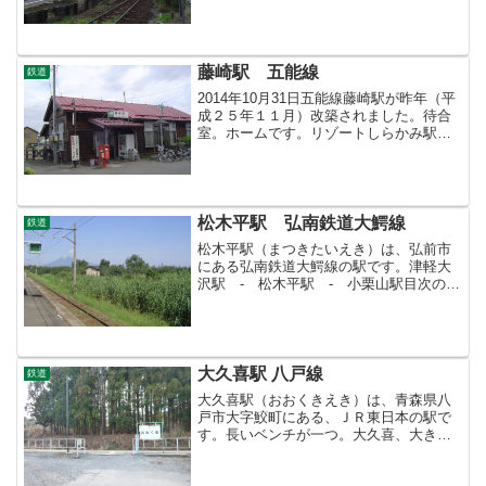
道 目次＞八戸線 目次＞このページ
藤崎駅 五能線
鉄道
2014年10月31日五能線藤崎駅が昨年（平
成２５年１１月）改築されました。待合
室。ホームです。リゾートしらかみ駅の
反対側への地下歩道があります。西豊田
地下道地下道壁画地下道壁画2011年07月
29日藤崎駅（ふじさきえき）は、青森県
藤崎町に...
松木平駅 弘南鉄道大鰐線
鉄道
松木平駅（まつきたいえき）は、弘前市
にある弘南鉄道大鰐線の駅です。津軽大
沢駅 - 松木平駅 - 小栗山駅目次のペ
ージ＞鉄道 目次＞弘南鉄道大鰐線＞こ
のページ
大久喜駅 八戸線
鉄道
大久喜駅（おおくきえき）は、青森県八
戸市大字鮫町にある、ＪＲ東日本の駅で
す。長いベンチが一つ。大久喜、大きく
久しく喜ぶ、いい名前ですね。種差海岸
駅 - 大久喜駅 - 金浜駅目次のページ＞鉄