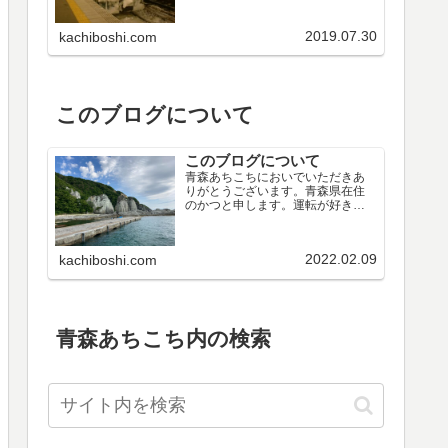
他公共施設温泉テーマ別目次青森
県の歴史青森県内の旧街道菅江真
2019.07.30
kachiboshi.com
澄が歩いた青森県青森県内の文化
財祭りやイベント地域別目次市町...
このブログについて
このブログについて
青森あちこちにおいでいただきあ
りがとうございます。青森県在住
のかつと申します。運転が好きだ
ったので、若い頃から休日を利用
して近場のドライブを楽しんでき
ました。このブログはでかけた先
2022.02.09
kachiboshi.com
で撮った写真を掲載しています。
当初は青森県内の隠れた名所紹介...
青森あちこち内の検索