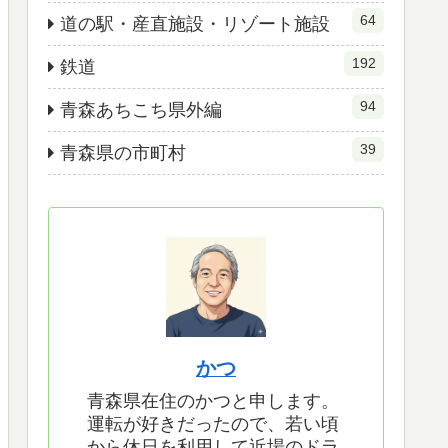
64
道の駅・産直施設・リゾート施設
192
鉄道
94
青森あちこち県外編
39
青森県の市町村
かつ
青森県在住のかつと申します。
運転が好きだったので、若い頃
から休日を利用して近場のドラ