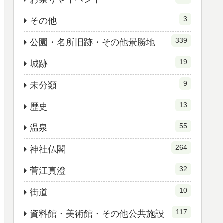
3
その他
339
公園・名所旧跡・その他景勝地
19
城跡
9
未分類
13
歴史
55
温泉
264
神社仏閣
32
菅江真澄
10
街道
117
資料館・美術館・その他公共施設