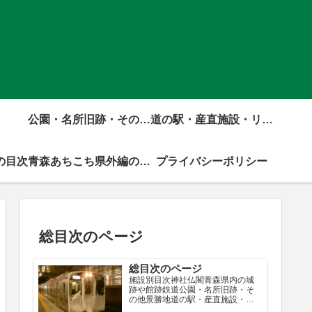
公園・名所旧跡・その他景勝地の目次
道の駅・産直施設・リゾート施設の目次
の目次
青森あちこち県外編の目次
プライバシーポリシー
総目次のページ
総目次のページ
施設別目次神社仏閣青森県内の城
跡や館跡鉄道公園・名所旧跡・そ
の他景勝地道の駅・産直施設・リ
ゾート施設資料館・美術館・その