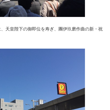
は、天皇陛下の御即位を寿ぎ、團伊玖磨作曲の新・祝