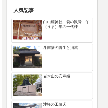
人気記事
白山姫神社 袋の観音 午
（うま）年の一代様
斗南藩の誕生と消滅
岩木山の安寿姫
津軽の工藤氏