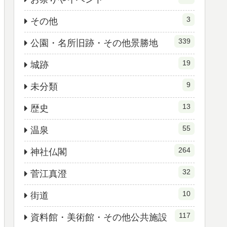
3
その他
339
公園・名所旧跡・その他景勝地
19
城跡
9
未分類
13
歴史
55
温泉
264
神社仏閣
32
菅江真澄
10
街道
117
資料館・美術館・その他公共施設