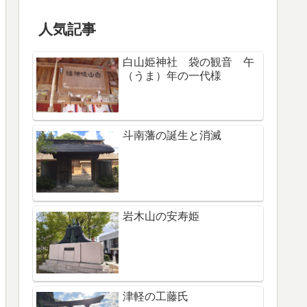
人気記事
白山姫神社 袋の観音 午
（うま）年の一代様
斗南藩の誕生と消滅
岩木山の安寿姫
津軽の工藤氏