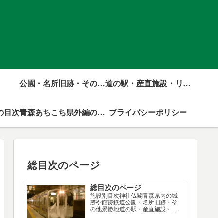
公園・名所旧跡・その他景勝地の目次
道の駅・産直施設・リゾート施設の目次
の目次
青森あちこち県外編の目次
プライバシーポリシー
総目次のページ
総目次のページ
施設別目次神社仏閣青森県内の城
跡や館跡鉄道公園・名所旧跡・そ
の他景勝地道の駅・産直施設・リ
ゾート施設資料館・美術館・その