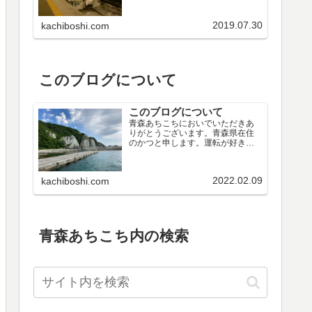
他公共施設温泉テーマ別目次青森
県の歴史青森県内の旧街道菅江真
2019.07.30
kachiboshi.com
澄が歩いた青森県青森県内の文化
財祭りやイベント地域別目次市町...
このブログについて
このブログについて
青森あちこちにおいでいただきあ
りがとうございます。青森県在住
のかつと申します。運転が好きだ
ったので、若い頃から休日を利用
して近場のドライブを楽しんでき
ました。このブログはでかけた先
2022.02.09
kachiboshi.com
で撮った写真を掲載しています。
当初は青森県内の隠れた名所紹介...
青森あちこち内の検索