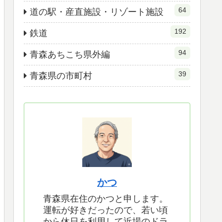
64
道の駅・産直施設・リゾート施設
192
鉄道
94
青森あちこち県外編
39
青森県の市町村
かつ
青森県在住のかつと申します。
運転が好きだったので、若い頃
から休日を利用して近場のドラ