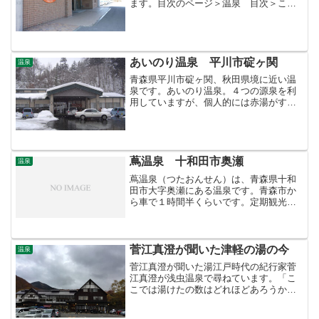
ます。目次のページ＞温泉 目次＞この
ページ
あいのり温泉 平川市碇ヶ関
温泉
青森県平川市碇ヶ関、秋田県境に近い温
泉です。あいのり温泉。４つの源泉を利
用していますが、個人的には赤湯がすき
です。目次のページ＞温泉 目次＞この
ページ
蔦温泉 十和田市奥瀬
温泉
蔦温泉（つたおんせん）は、青森県十和
田市大字奥瀬にある温泉です。青森市か
ら車で１時間半くらいです。定期観光バ
ス十和田北線のバス停があります。建物
がいくつも建っていますが、温泉街では
なく「蔦温泉旅館」という一軒宿です。
湯船の下に源泉があり、入...
菅江真澄が聞いた津軽の湯の今
温泉
菅江真澄が聞いた湯江戸時代の紀行家菅
江真澄が浅虫温泉で尋ねています。「こ
こでは湯けたの数はどれほどあろうか」
と言うと、「湯ぶねのここほど多いとこ
ろはない。とりわけこの津軽というとこ