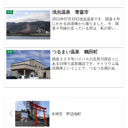
ろは温泉の数がたいそう多い。」と答え
た。どこと何処にと尋ねる...
浅虫温泉 青森市
温泉
2011年07月15日浅虫温泉です。国道４号
にかかる歩道橋から撮りました。今、国
道４号線が走っている所は、私の若いこ
ろは海でした。海を埋め立ててバイパス
ができる前は、海沿いの旅館では、窓の
下がすぐ海で、とても風情があったもの
です。2010年...
つるまい温泉 鶴田町
温泉
国道３３９号バイパスの五所川原近くに
ある日帰り温泉施設です。ナトリウム塩
化物泉ということで、つるつる感があり
少ししょっぱいです。色は、若干茶色が
かった透明。つるまい温泉は休業中です
（２０２３年４月現在）。目次のページ
＞温泉 目次＞このページ
水神宮 野辺地町