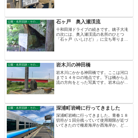
た曽我氏は岩楯曽我氏といわれていま
す。他に、大光寺を拠点とした大光寺曽
我氏もいます。岩楯曽我氏の...
石ヶ戸 奥入瀬渓流
公園・名所旧跡・その他景勝地
十和田湖ドライブの続きです。銚子大滝
の次には、奥入瀬渓流の名所のひとつ
「石ヶ戸（いしけど）」に立ち寄りまし
た。ここにはトイレや売店があります。
ラーメンやソフトクリームもあります。
混んでいましたが、運良く駐車すること
ができました。渓流の流れで...
岩木川の神田橋
公園・名所旧跡・その他景勝地
岩木川にかかる神田橋です。ここは河口
まで１４キロの地点です。下は橋から上
流の方向をとった写真です。岩木山が見
えます。岩木川とても広い河川敷です。
下の写真は下流の方向、十三湖方面で
す。橋が無かったころは渡し船があった
そうです。渡しの碑左の石柱...
深浦町岩崎に行ってきました
公園・名所旧跡・その他景勝地
深浦町岩崎に行ってきました。青春１８
切符が１回分残っていて使用期限が近づ
いてきたので種差海岸か西海岸か、どっ
ちにしようかと迷いましたが、前から行
きたいと思っていた岩崎のオカモイ様を