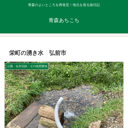
青森のよいところを再発見！地元を巡る旅日記
青森あちこち
栄町の湧き水 弘前市
公園・名所旧跡・その他景勝地