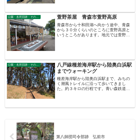
主目的地に西海岸に向かいました。2023
年9月3日青春１８き...
萱野茶屋 青森市萱野高原
公園・名所旧跡・その他景勝地
青森市から十和田湖へ向かう途中、青森
から３０分くらいのところに萱野高原と
いうところがあります。地元では萱野高
原とはあまりいいません。萱野茶屋（か
やのちゃや）に行くという人が多いで
す。茶屋＝食堂兼土産物店が３軒ありま
す。どの店も店頭で「長生き...
八戸線種差海岸駅から陸奥白浜駅
公園・名所旧跡・その他景勝地
までウォーキング
種差海岸駅から陸奥白浜駅まで、みちの
く潮風トレイルに沿って歩いてきまし
た。約３キロの行程です。青い森鉄道線
に乗り八戸駅でＪＲ八戸線に乗り換えて
種差海岸駅に到着しました。１０時２分
です。ここから歩きます。駅前をまっす
ぐ降りていくと種差海岸です...
第八師団司令部跡 弘前市