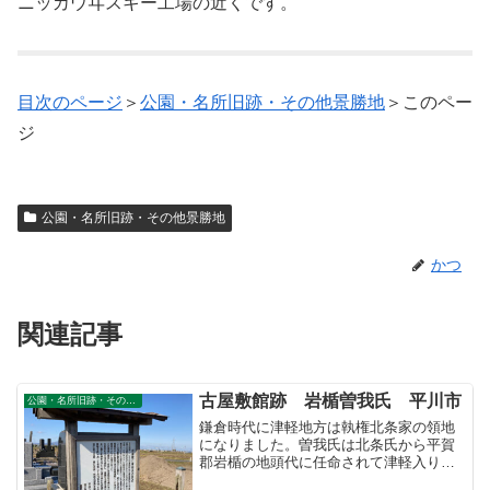
ニッカウヰスキー工場の近くです。
目次のページ
＞
公園・名所旧跡・その他景勝地
＞このペー
ジ
公園・名所旧跡・その他景勝地
かつ
関連記事
古屋敷館跡 岩楯曽我氏 平川市
公園・名所旧跡・その他景勝地
鎌倉時代に津軽地方は執権北条家の領地
になりました。曽我氏は北条氏から平賀
郡岩楯の地頭代に任命されて津軽入りし
ました。→津軽の曽我氏岩楯を拠点とし