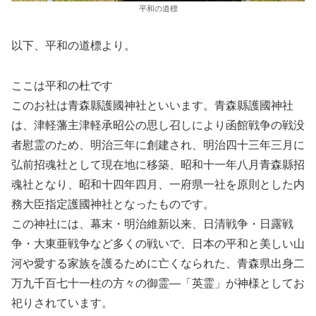
平和の道標
以下、平和の道標より。
ここは平和の杜です
このお社は青森縣護國神社といいます。青森縣護國神社
は、津軽藩主津軽承昭公の思し召しにより函館戦争の戦没
者慰霊のため、明治三年に創建され、明治四十三年三月に
弘前招魂社として現在地に移築、昭和十一年八月青森縣招
魂社となり、昭和十四年四月、一府県一社を原則とした内
務大臣指定護國神社となったものです。
この神社には、幕末・明治維新以来、日清戦争・日露戦
争・大東亜戦争など多くの戦いで、日本の平和と美しい山
河や愛する家族を護るために亡くなられた、青森県出身二
万九千百七十一柱の方々の御霊―「英霊」が神様としてお
祀りされています。