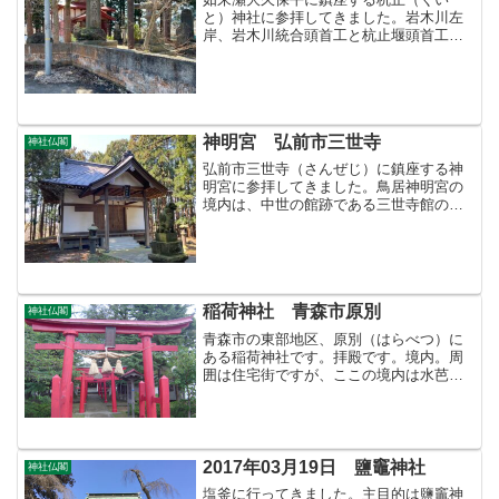
と）神社に参拝してきました。岩木川左
岸、岩木川統合頭首工と杭止堰頭首工の
間です。社殿境内境内境内から上流方向
に杭止堰頭首工が見えます。県道２８号
バイパスができるまではこの道が西目屋
方面への主要道路でした。杭...
神明宮 弘前市三世寺
神社仏閣
弘前市三世寺（さんぜじ）に鎮座する神
明宮に参拝してきました。鳥居神明宮の
境内は、中世の館跡である三世寺館の一
部だと考えられているそうです。境内こ
の辺りは掘割の跡かもしれません。境内
参道弘前市ホームページの市指定文化財
三世寺板碑群のページには...
稲荷神社 青森市原別
神社仏閣
青森市の東部地区、原別（はらべつ）に
ある稲荷神社です。拝殿です。境内。周
囲は住宅街ですが、ここの境内は水芭蕉
の名所なのだそうです。目次のページ＞
神社仏閣目次＞このページ
2017年03月19日 鹽竈神社
神社仏閣
塩釜に行ってきました。主目的は鹽竈神