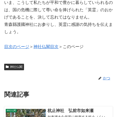
いま、こうして私たちが平和で豊かに暮らしていられるの
は、国の危機に際して尊い命を捧げられた「英霊」のおか
げであることを、決して忘れてはなりません。
青森縣護國神社にお参りし、英霊に感謝の気持ちを伝えま
しょう。
目次のページ
＞
神社仏閣目次
＞このページ
神社仏閣
かつ
関連記事
杭止神社 弘前市如来瀬
神社仏閣
如来瀬大久保平に鎮座する杭止（くい