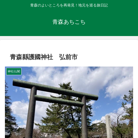
青森のよいところを再発見！地元を巡る旅日記
青森あちこち
青森縣護國神社 弘前市
神社仏閣