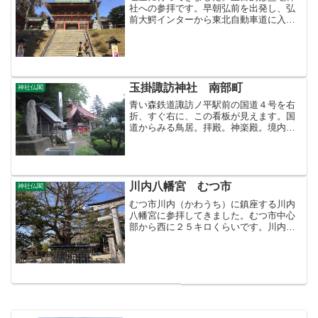
社への参拝です。早朝弘前を出発し、弘
前大鰐インターから東北自動車道に入
り、岩手山サービスエリアで休憩しまし
た。岩手山がきれいでした。次の休憩は
長者原サービスエリア。鹽竈神社の駐車
場に到着しました。正式な市...
玉掛諏訪神社 南部町
神社仏閣
青い森鉄道諏訪ノ平駅前の国道４号を右
折、すぐ右に、この看板が見えます。国
道からみる鳥居。拝殿。神楽殿。境内社
のお稲荷さま。夫婦稲荷神社。街の方に
向かう参道。目次のページ＞神社仏閣目
次＞このページ
川内八幡宮 むつ市
神社仏閣
むつ市川内（かわうち）に鎮座する川内
八幡宮に参拝してきました。むつ市中心
部から西に２５キロくらいです。川内町
誌（笹沢魯羊著）には、元亀２年（１５
７１）に川内川から上がった石像を御神
体として古村（ふるむら＝川内町の前身
の村で現在の位置より少し...