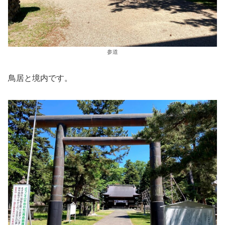
参道
鳥居と境内です。