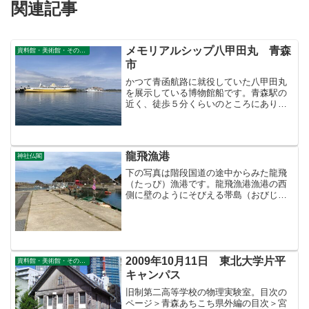
関連記事
メモリアルシップ八甲田丸 青森
資料館・美術館・その他公共施設
市
かつて青函航路に就役していた八甲田丸
を展示している博物館船です。青森駅の
近く、徒歩５分くらいのところにありま
す。青函連絡船は１９２５年（大正１５
年）に貨車航送を開始しました。それま
では、貨物列車が到着すると貨車から荷
物を降ろして船に積み込み...
龍飛漁港
神社仏閣
下の写真は階段国道の途中からみた龍飛
（たっぴ）漁港です。龍飛漁港漁港の西
側に壁のようにそびえる帯島（おびじ
ま）です。弁天宮の赤い社殿がみえま
す。龍飛漁港と帯島弁天宮江戸時代の紀
行家菅江真澄は近くの上宇鉄という浦か
ら蝦夷地に渡りました。龍飛ま...
2009年10月11日 東北大学片平
資料館・美術館・その他公共施設
キャンパス
旧制第二高等学校の物理実験室。目次の
ページ＞青森あちこち県外編の目次＞宮