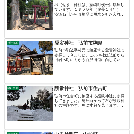
堰（せき）神社は、藤崎町横松に鎮座し
ています。１６０９年（慶長１４年）、
浅瀬石川から藤崎堰に用水を引き入れる
堰根の工事の際、太郎左衛門という人が
人柱になって工事を完成させたと伝えれ
ています。拝殿の社額１７９７年、菅江
真澄も訪れて由緒を記録し...
愛宕神社 弘前市駒越
神社仏閣
弘前市駒込字村元に鎮座する愛宕神社に
参拝してきました。この神社は弘前から
旧岩木町に向かう百沢街道に面していま
す。岩木橋から徒歩数分のところです。
愛宕神社愛宕神社は防火鎮火の神として
信仰されてきました。こちらの神社の宵
宮は毎年７月２３日です。...
護穀神社 弘前市住吉町
神社仏閣
弘前市住吉町に鎮座する護穀神社に参拝
してきました。鳥居向かって右が護穀神
社の拝殿です。奥に本殿が見えます。境
内地元では住吉神社と言う人もいます。
昔、この境内に住吉神社があって、その
由来で住吉町という町名になったのだそ
うです。護穀神社境内社の...
神社仏閣