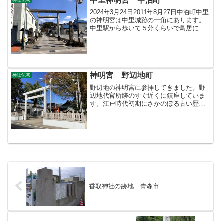
中里神明宮 中泊町
2024年3月24日2011年8月27日中泊町中里
の神明宮は中里城跡の一角にあります。
中里駅から歩いて５分くらいで鳥居につ
きます。一の鳥居と二の鳥居です。二の
鳥居には今年の干支、ウサギの額が掲げ
られていました。三の鳥居です。そんな
にきつい坂...
神明宮 野辺地町
神社仏閣
野辺地の神明宮に参拝してきました。野
辺地代官所跡のすぐ近くに鎮座していま
す。江戸時代初期にさかのぼる古い歴史
をもつ神社です。拝殿境内鳥居目次のペ
ージ＞神社仏閣の目次＞このページ
香取神社の跡地 青森市