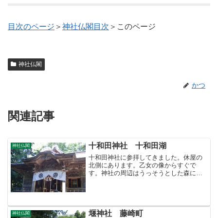
目次のページ
＞
神社仏閣目次
＞このページ
神社仏閣
かつ
関連記事
十和田神社 十和田湖
神社仏閣
十和田神社に参拝してきました。休屋の
北側にあります。乙女の像からすぐで
す。神社の周辺はうっそうとした森にな
っています。十和田神社からさらに登っ
ていくと、湖に向かって絶壁となってい
るところがあり、占場（うらないば）と
いいます。鉄ハシゴを降りる...
堰神社 藤崎町
神社仏閣