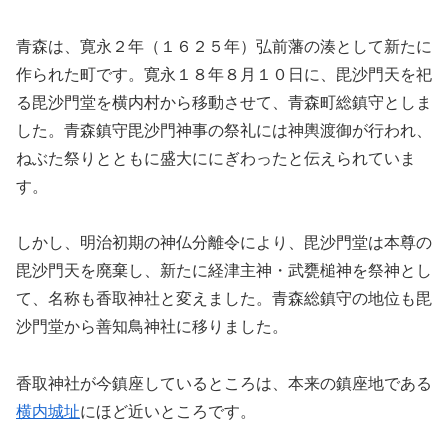
青森は、寛永２年（１６２５年）弘前藩の湊として新たに
作られた町です。寛永１８年８月１０日に、毘沙門天を祀
る毘沙門堂を横内村から移動させて、青森町総鎮守としま
した。青森鎮守毘沙門神事の祭礼には神輿渡御が行われ、
ねぶた祭りとともに盛大ににぎわったと伝えられていま
す。
しかし、明治初期の神仏分離令により、毘沙門堂は本尊の
毘沙門天を廃棄し、新たに経津主神・武甕槌神を祭神とし
て、名称も香取神社と変えました。青森総鎮守の地位も毘
沙門堂から善知鳥神社に移りました。
香取神社が今鎮座しているところは、本来の鎮座地である
横内城址
にほど近いところです。