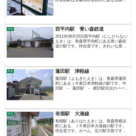
道弘南線の駅です。田舎館という地名は
古い時代の陸奥国田舎郡に由来します。
近くに田舎館城跡があります。弘南鉄道
田舎館駅と弘南線の...
西平内駅 青い森鉄道
鉄道
2011年08月25日西平内駅（にしひらない
えき）は、青森県平内町にある青い森鉄
道の駅です。待合室です。きれいな座布
団がおかれていました。無人駅ですが掃
除も行き届いているようで感じの良い駅
です。跨線橋で向こうのホームに渡りま
す。ホームとホー...
蓬田駅 津軽線
鉄道
蓬田駅（よもぎたえき）は、青森県蓬田
村にあるＪＲ東日本津軽線の駅です。中
沢駅 - 蓬田駅 - 郷沢駅目次のページ
＞鉄道 目次＞津軽線 目次＞このペー
ジ
有畑駅 大湊線
鉄道
有畑駅（ありはたえき）は、青森県横浜
町にある、ＪＲ東日本大湊線の駅です。
待合室です。ホーム、近川駅方面です。
陸奥横浜方面です。大湊駅を出て隣の近