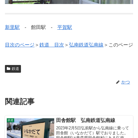
新里駅
- 館田駅 -
平賀駅
目次のページ
＞
鉄道 目次
＞
弘南鉄道弘南線
＞このページ
鉄道
かつ
関連記事
田舎館駅 弘南鉄道弘南線
鉄道
2023年2月5日弘前駅から弘南線に乗って
田舎館（いなかだて）駅でおりました。
田舎館駅は青森県田舎館村にある弘南鉄