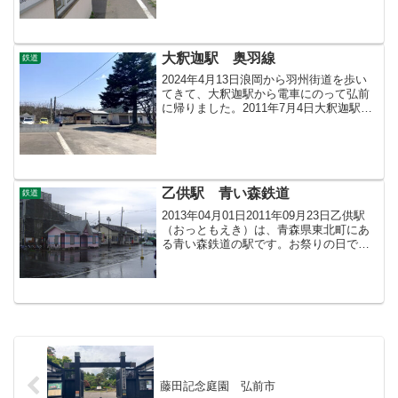
川駅まではむつ市、ここ有畑駅から横浜
町に入ります。陸奥横浜駅 - 有畑
駅 - 近川駅目次のページ...
大釈迦駅 奥羽線
鉄道
2024年4月13日浪岡から羽州街道を歩い
てきて、大釈迦駅から電車にのって弘前
に帰りました。2011年7月4日大釈迦駅
（だいしゃかえき）は、青森市にある、
ＪＲ東日本奥羽本線の駅です。明治２７
年１２月１日の奥羽線開通時に設置され
ました。明治時...
乙供駅 青い森鉄道
鉄道
2013年04月01日2011年09月23日乙供駅
（おっともえき）は、青森県東北町にあ
る青い森鉄道の駅です。お祭りの日でし
た。上北町駅 - 乙供駅 - 千曳駅目次
のページ＞鉄道 目次＞青い森鉄道線
目次＞このページ
藤田記念庭園 弘前市